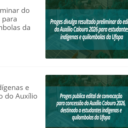
iminar do
6 para
mbolas da
dígenas e
 do Auxílio