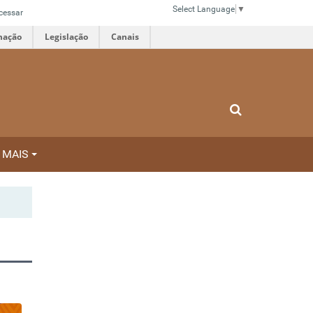
Select Language
▼
cessar
mação
Legislação
Canais
MAIS