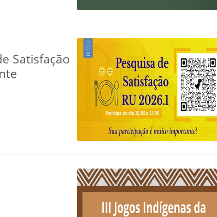
e Satisfação
nte