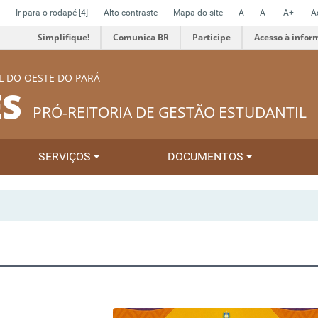
Ir para o rodapé
[4]
Alto contraste
Mapa do site
A
A-
A+
A
Simplifique!
Comunica BR
Participe
Acesso à infor
L DO OESTE DO PARÁ
S
PRÓ-REITORIA DE GESTÃO ESTUDANTIL
SERVIÇOS
DOCUMENTOS