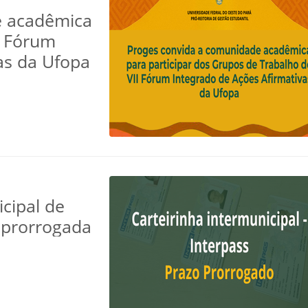
e acadêmica
I Fórum
as da Ufopa
icipal de
 prorrogada