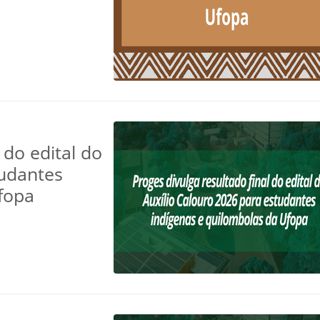
 do edital do
tudantes
fopa