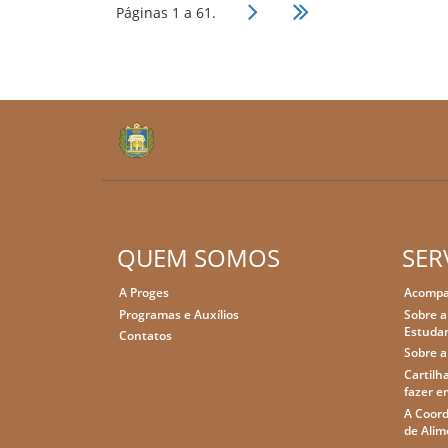
Páginas 1 a 61.
QUEM SOMOS
SER
A Proges
Acompa
Programas e Auxílios
Sobre a
Estudan
Contatos
Sobre a
Cartilha
fazer e
A Coord
de Alim