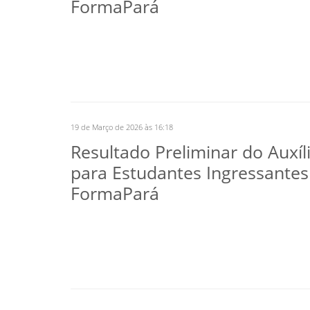
FormaPará
19 de Março de 2026 às 16:18
Resultado Preliminar do Auxíli
para Estudantes Ingressantes
FormaPará