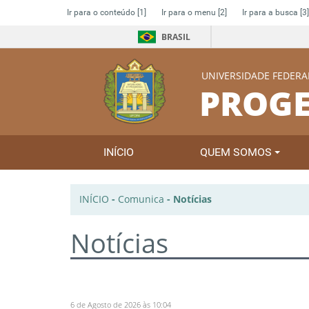
Ir para o conteúdo
[1]
Ir para o menu
[2]
Ir para a busca
[3]
BRASIL
UNIVERSIDADE FEDERA
PROGE
INÍCIO
QUEM SOMOS
INÍCIO
-
Comunica
-
Notícias
Notícias
6 de Agosto de 2026 às 10:04