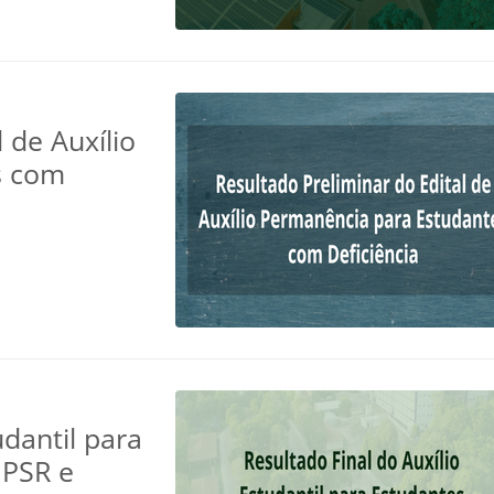
 de Auxílio
s com
udantil para
 PSR e