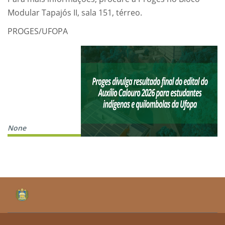
Modular Tapajós II, sala 151, térreo.
PROGES/UFOPA
None