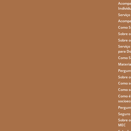
Acompa
Individ
Serviço
Acompa
Como So
Sobre o
Sobre o
Serviço
para D
Como So
Materia
Pergun
Sobre o
Como so
Como so
Como é 
socioe
Pergun
Seguro 
Sobre 
MEC