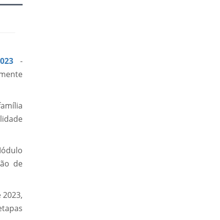
023
-
rmente
amília
lidade
Módulo
ção de
 2023,
etapas