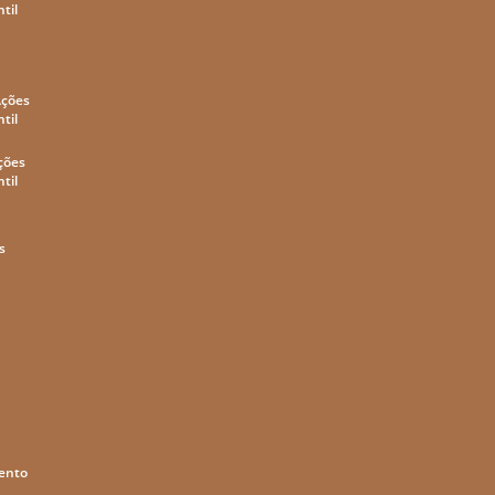
til
Ações
til
ções
til
s
mento