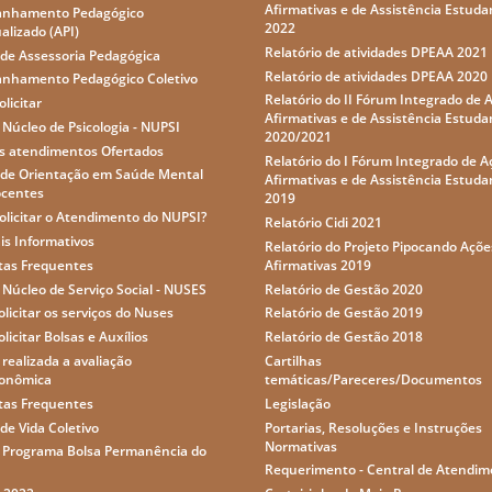
Afirmativas e de Assistência Estudan
nhamento Pedagógico
2022
ualizado (API)
Relatório de atividades DPEAA 2021
 de Assessoria Pedagógica
Relatório de atividades DPEAA 2020
nhamento Pedagógico Coletivo
Relatório do II Fórum Integrado de 
licitar
Afirmativas e de Assistência Estudan
 Núcleo de Psicologia - NUPSI
2020/2021
s atendimentos Ofertados
Relatório do I Fórum Integrado de A
 de Orientação em Saúde Mental
Afirmativas e de Assistência Estudan
ocentes
2019
licitar o Atendimento do NUPSI?
Relatório Cidi 2021
is Informativos
Relatório do Projeto Pipocando Açõe
tas Frequentes
Afirmativas 2019
 Núcleo de Serviço Social - NUSES
Relatório de Gestão 2020
licitar os serviços do Nuses
Relatório de Gestão 2019
licitar Bolsas e Auxílios
Relatório de Gestão 2018
realizada a avaliação
Cartilhas
conômica
temáticas/Pareceres/Documentos
tas Frequentes
Legislação
de Vida Coletivo
Portarias, Resoluções e Instruções
Normativas
o Programa Bolsa Permanência do
Requerimento - Central de Atendi