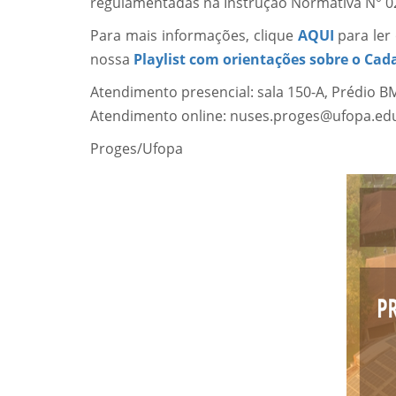
regulamentadas na Instrução Normativa N° 
Para mais informações, clique
AQUI
para ler
nossa
Playlist com orientações sobre o Cad
Atendimento presencial: sala 150-A, Prédio 
Atendimento online: nuses.proges@ufopa.ed
Proges/Ufopa