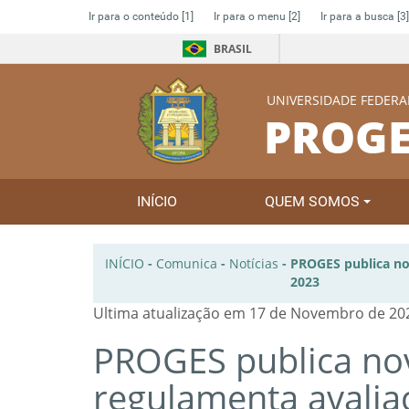
Ir para o conteúdo
[1]
Ir para o menu
[2]
Ir para a busca
[3]
BRASIL
UNIVERSIDADE FEDERA
PROGE
INÍCIO
QUEM SOMOS
INÍCIO
-
Comunica
-
Notícias
-
PROGES publica no
2023
Ultima atualização em 17 de Novembro de 202
PROGES publica no
regulamenta avali