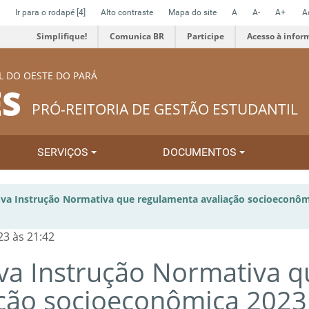
Ir para o rodapé
[4]
Alto contraste
Mapa do site
A
A-
A+
A
Simplifique!
Comunica BR
Participe
Acesso à infor
L DO OESTE DO PARÁ
S
PRÓ-REITORIA DE GESTÃO ESTUDANTIL
SERVIÇOS
DOCUMENTOS
va Instrução Normativa que regulamenta avaliação socioeconôm
3 às 21:42
va Instrução Normativa q
ação socioeconômica 2023