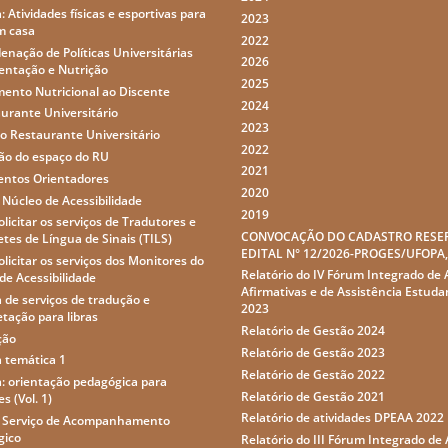
: Atividades físicas e esportivas para
2023
m casa
2022
enação de Políticas Universitárias
2026
entação e Nutrição
2025
ento Nutricional ao Discente
2024
urante Universitário
2023
o Restaurante Universitário
2022
ção do espaço do RU
2021
ntos Orientadores
2020
 Núcleo de Acessibilidade
2019
licitar os serviços de Tradutores e
CONVOCAÇÃO DO CADASTRO RESE
etes de Língua de Sinais (TILS)
EDITAL N° 12/2026-PROGES/UFOPA
licitar os serviços dos Monitores do
Relatório do IV Fórum Integrado de
de Acessibilidade
Afirmativas e de Assistência Estudan
a de serviços de tradução e
2023
etação para libras
Relatório de Gestão 2024
ção
Relatório de Gestão 2023
a temática 1
Relatório de Gestão 2022
a: orientação pedagógica para
Relatório de Gestão 2021
s (Vol. 1)
Relatório de atividades DPEAA 2022
o Serviço de Acompanhamento
gico
Relatório do III Fórum Integrado de