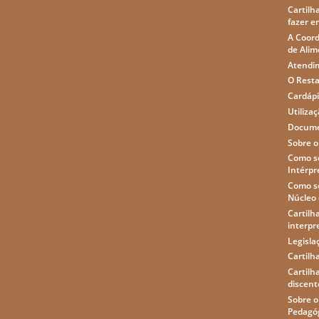
Cartilha
fazer e
A Coord
de Alim
Atendim
O Resta
Cardápi
Utiliza
Docume
Sobre o
Como so
Intérpr
Como so
Núcleo 
Cartilh
interpr
Legisla
Cartilh
Cartilh
discente
Sobre 
Pedagó