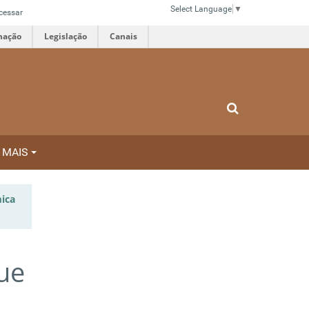
Select Language
▼
cessar
mação
Legislação
Canais
MAIS
ica
ue