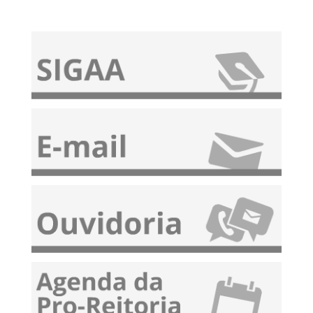
21/04) – RU/Ufopa
10 de Abril de 2026 às 20:45
Proges retifica edital 10/2026 - Auxílio calouro 2026
31 de Março de 2026 às 16:53
Comunicado - Suspensão do Funcionamento
RU/Ufopa (02/04 e 03/04)