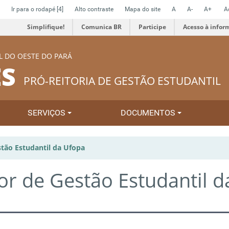
Ir para o rodapé
[4]
Alto contraste
Mapa do site
A
A-
A+
A
Simplifique!
Comunica BR
Participe
Acesso à infor
L DO OESTE DO PARÁ
S
PRÓ-REITORIA DE GESTÃO ESTUDANTIL
SERVIÇOS
DOCUMENTOS
tão Estudantil da Ufopa
or de Gestão Estudantil d