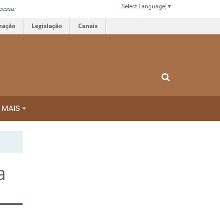
Select Language
▼
cessar
mação
Legislação
Canais
MAIS
a