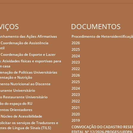
VIÇOS
DOCUMENTOS
nhamento das Ações Afirmativas
Procedimento de Heteroidentificaç
 Coordenação de Assistência
2026
til
2025
 Coordenação de Esporte e Lazer
2024
: Atividades físicas e esportivas para
2023
m casa
2022
enação de Políticas Universitárias
2026
entação e Nutrição
2025
ento Nutricional ao Discente
2024
urante Universitário
2023
o Restaurante Universitário
2022
ção do espaço do RU
2021
ntos Orientadores
2020
 Núcleo de Acessibilidade
2019
licitar os serviços de Tradutores e
CONVOCAÇÃO DO CADASTRO RESE
etes de Língua de Sinais (TILS)
EDITAL N° 12/2026-PROGES/UFOPA