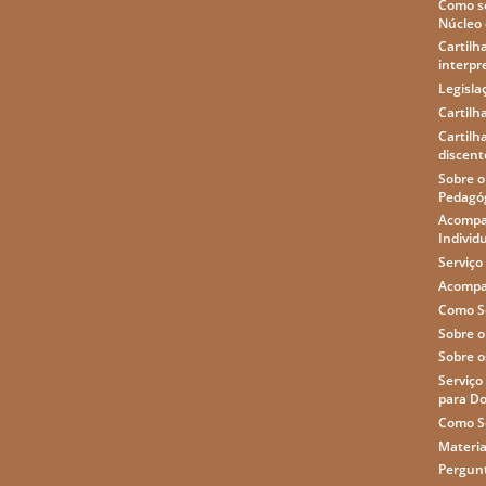
Como so
Núcleo 
Cartilh
interpr
Legisla
Cartilh
Cartilh
discente
Sobre 
Pedagó
Acompa
Individ
Serviço
Acompa
Como So
Sobre o
Sobre o
Serviço
para D
Como So
Materia
Pergun