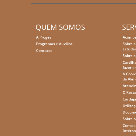
QUEM SOMOS
SER
A Proges
Acompa
Programas e Auxílios
Sobre a
Estudan
Contatos
Sobre a
Cartilha
fazer e
A Coord
de Alim
Atendim
O Resta
Cardápi
Utiliza
Docume
Sobre o
Como so
Intérpr