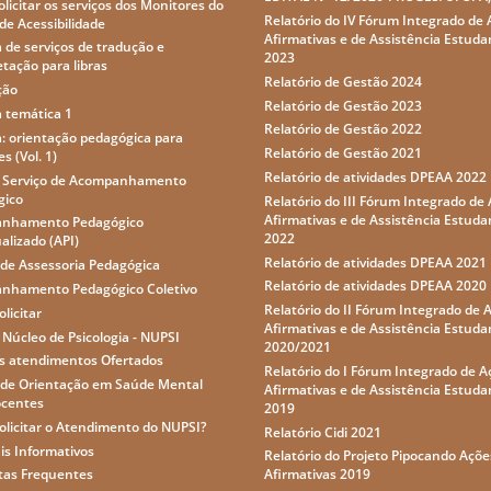
licitar os serviços dos Monitores do
Relatório do IV Fórum Integrado de
de Acessibilidade
Afirmativas e de Assistência Estudan
a de serviços de tradução e
2023
etação para libras
Relatório de Gestão 2024
ção
Relatório de Gestão 2023
a temática 1
Relatório de Gestão 2022
a: orientação pedagógica para
Relatório de Gestão 2021
s (Vol. 1)
Relatório de atividades DPEAA 2022
o Serviço de Acompanhamento
gico
Relatório do III Fórum Integrado de
Afirmativas e de Assistência Estudan
nhamento Pedagógico
2022
ualizado (API)
Relatório de atividades DPEAA 2021
 de Assessoria Pedagógica
Relatório de atividades DPEAA 2020
nhamento Pedagógico Coletivo
Relatório do II Fórum Integrado de 
licitar
Afirmativas e de Assistência Estudan
 Núcleo de Psicologia - NUPSI
2020/2021
s atendimentos Ofertados
Relatório do I Fórum Integrado de A
 de Orientação em Saúde Mental
Afirmativas e de Assistência Estudan
ocentes
2019
licitar o Atendimento do NUPSI?
Relatório Cidi 2021
is Informativos
Relatório do Projeto Pipocando Açõe
tas Frequentes
Afirmativas 2019