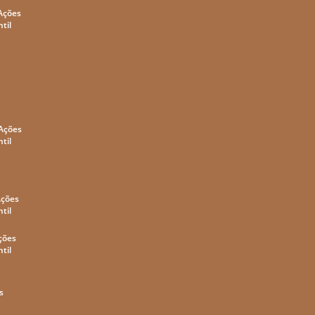
 Ações
til
 Ações
til
Ações
til
ções
til
s