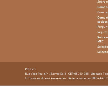
Sobre o
Como so
Como so
Como é 
socioe
Pergun
Seguro 
Sobre 
MEC
Seleçã
Seleçã
PROGES
Rua Vera Paz, s/n . Bairro: Salé . CEP 68040-255 . Unidade T
© Todos os diretos reservados. Desenvolvido por
UFOPA/CTI