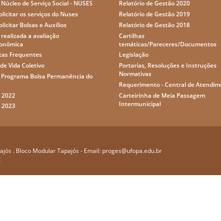
 Núcleo de Serviço Social - NUSES
Relatório de Gestão 2020
licitar os serviços do Nuses
Relatório de Gestão 2019
licitar Bolsas e Auxílios
Relatório de Gestão 2018
realizada a avaliação
Cartilhas
conômica
temáticas/Pareceres/Documentos
tas Frequentes
Legislação
de Vida Coletivo
Portarias, Resoluções e Instruções
Normativas
o Programa Bolsa Permanência do
Requerimento - Central de Atendi
o 2022
Carteirinha de Meia Passagem
Intermunicipal
o 2023
apajós . Bloco Modular Tapajós - Email: proges@ufopa.edu.br
C