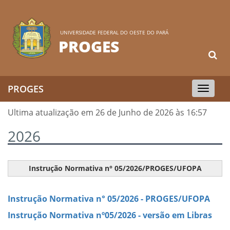
UNIVERSIDADE FEDERAL DO OESTE DO PARÁ
PROGES
PROGES
Toggle
navigation
Ultima atualização em 26 de Junho de 2026 às 16:57
2026
Instrução Normativa n° 05/2026/PROGES/UFOPA
Instrução Normativa n° 05/2026 - PROGES/UFOPA
Instrução Normativa nº05/2026 - versão em Libras