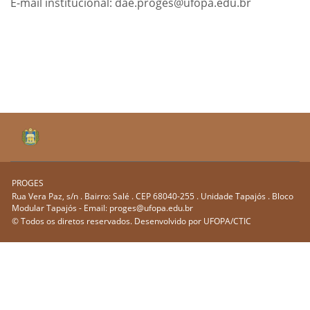
E-mail institucional: dae.proges@ufopa.edu.br
PROGES
Rua Vera Paz, s/n . Bairro: Salé . CEP 68040-255 . Unidade Tapajós . Bloco
Modular Tapajós - Email: proges@ufopa.edu.br
© Todos os diretos reservados. Desenvolvido por
UFOPA/CTIC