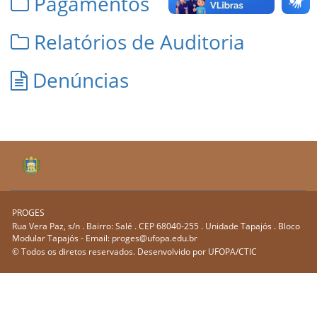
Pagamentos
Relatórios de Auditoria
Denúncias
PROGES
Rua Vera Paz, s/n . Bairro: Salé . CEP 68040-255 . Unidade Tapajós . Bloco
Modular Tapajós - Email: proges@ufopa.edu.br
© Todos os diretos reservados. Desenvolvido por
UFOPA/CTIC