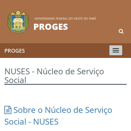
UNIVERSIDADE FEDERAL DO OESTE DO PARÁ
PROGES
PROGES
Toggle
navigation
NUSES - Núcleo de Serviço
Social
Sobre o Núcleo de Serviço
Social - NUSES