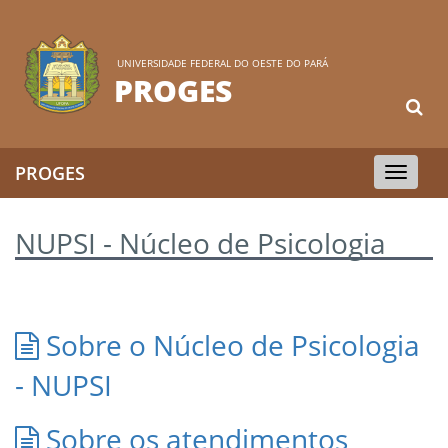
UNIVERSIDADE FEDERAL DO OESTE DO PARÁ
PROGES
PROGES
Toggle
navigation
NUPSI - Núcleo de Psicologia
Sobre o Núcleo de Psicologia
- NUPSI
Sobre os atendimentos