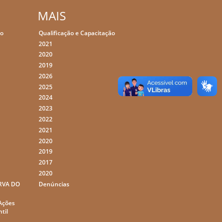
MAIS
ão
Qualificação e Capacitação
2021
2020
2019
2026
2025
2024
2023
2022
2021
2020
2019
2017
2020
RVA DO
Denúncias
,
 Ações
til