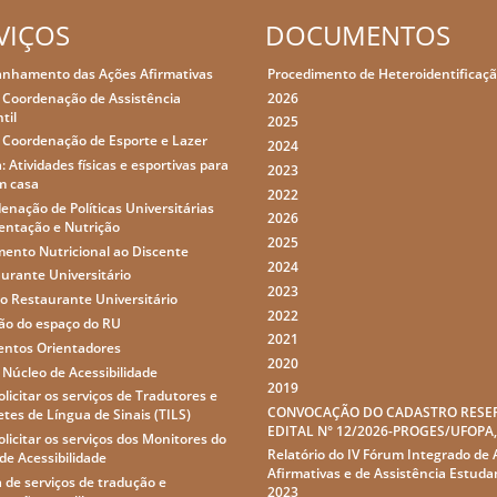
VIÇOS
DOCUMENTOS
nhamento das Ações Afirmativas
Procedimento de Heteroidentificaç
 Coordenação de Assistência
2026
til
2025
 Coordenação de Esporte e Lazer
2024
: Atividades físicas e esportivas para
2023
m casa
2022
enação de Políticas Universitárias
2026
entação e Nutrição
2025
ento Nutricional ao Discente
2024
urante Universitário
2023
o Restaurante Universitário
2022
ção do espaço do RU
2021
ntos Orientadores
2020
 Núcleo de Acessibilidade
2019
licitar os serviços de Tradutores e
CONVOCAÇÃO DO CADASTRO RESE
etes de Língua de Sinais (TILS)
EDITAL N° 12/2026-PROGES/UFOPA
licitar os serviços dos Monitores do
Relatório do IV Fórum Integrado de
de Acessibilidade
Afirmativas e de Assistência Estudan
a de serviços de tradução e
2023