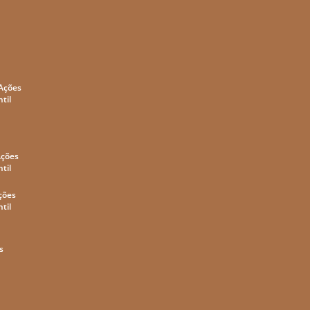
 Ações
til
Ações
til
ções
til
s