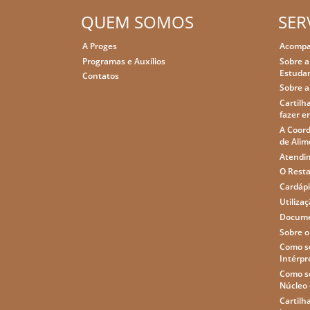
QUEM SOMOS
SER
A Proges
Acompa
Programas e Auxílios
Sobre a
Estudan
Contatos
Sobre a
Cartilha
fazer e
A Coord
de Alim
Atendim
O Resta
Cardápi
Utiliza
Docume
Sobre o
Como so
Intérpr
Como so
Núcleo 
Cartilh