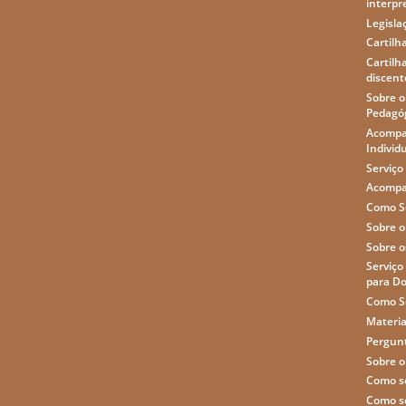
interpr
Legisla
Cartilh
Cartilh
discente
Sobre 
Pedagó
Acompa
Individ
Serviço
Acompa
Como So
Sobre o
Sobre o
Serviço
para D
Como So
Materia
Pergun
Sobre o
Como so
Como so