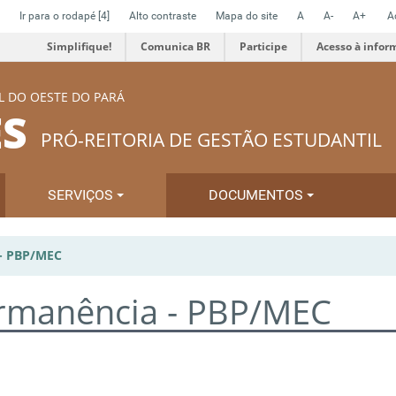
Ir para o rodapé
[4]
Alto contraste
Mapa do site
A
A-
A+
A
Simplifique!
Comunica BR
Participe
Acesso à infor
L DO OESTE DO PARÁ
S
PRÓ-REITORIA DE GESTÃO ESTUDANTIL
SERVIÇOS
DOCUMENTOS
- PBP/MEC
rmanência - PBP/MEC