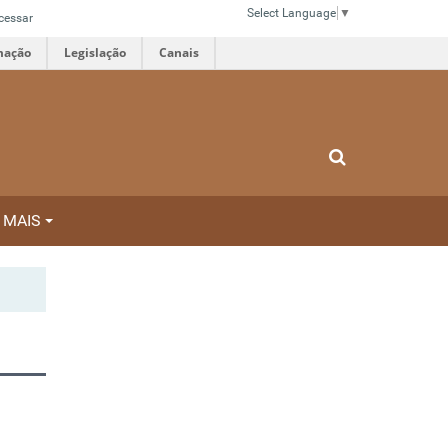
Select Language
▼
cessar
mação
Legislação
Canais
MAIS